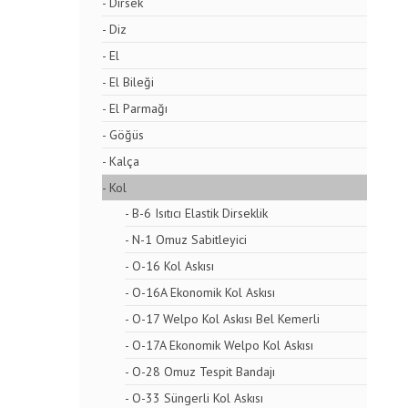
- Dirsek
- Diz
- El
- El Bileği
- El Parmağı
- Göğüs
- Kalça
- Kol
- B-6 Isıtıcı Elastik Dirseklik
- N-1 Omuz Sabitleyici
- O-16 Kol Askısı
- O-16A Ekonomik Kol Askısı
- O-17 Welpo Kol Askısı Bel Kemerli
- O-17A Ekonomik Welpo Kol Askısı
- O-28 Omuz Tespit Bandajı
- O-33 Süngerli Kol Askısı