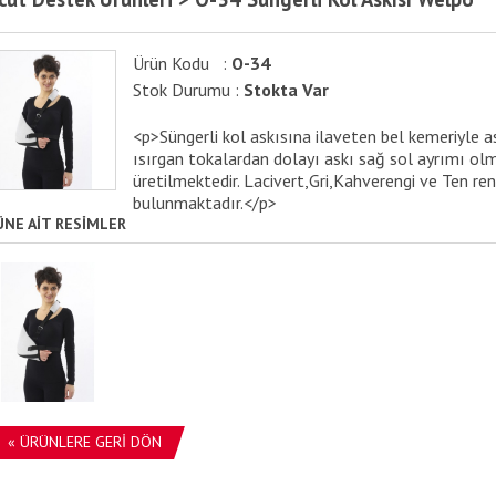
Ürün Kodu :
O-34
Stok Durumu :
Stokta Var
<p>Süngerli kol askısına ilaveten bel kemeriyle a
ısırgan tokalardan dolayı askı sağ sol ayrımı olma
üretilmektedir. Lacivert,Gri,Kahverengi ve Ten ren
bulunmaktadır.</p>
ÜNE AİT RESİMLER
« ÜRÜNLERE GERİ DÖN