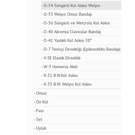
- O-34 Süngerli Kol Askısı Welpo
- O-35 Welpo Omuz Bandajı
- O-36 Süngerli ve Welcrolu Kol Askısı
- O-40 Akromia Clavicular Bandaj
- O-42 Yastıklı Kol Askısı 30°
- O-7 Tenisçi Dirsekliği (Epikondilitis Bandajı)
- V-5E Elastik Dirseklik
- W-3 Humerus Ateli
- X-32 B.W.Kol Askısı
- X-33 B.W. Welpo Kol Askısı
- Omuz
- Ön Kol
- Pazı
- Sırt
- Uyluk